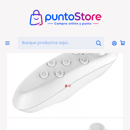
🏠
Bienvenido a PuntoStore.cl
Inicio
CELULARES Y ACCESORIOS
Joystick
Joystick Bluetooth Vr Box Para iPhone Y Android - Ps