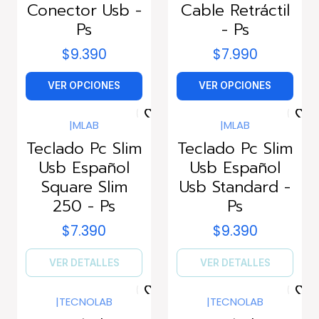
Conector Usb -
Cable Retráctil
Ps
- Ps
$9.390
$7.990
VER OPCIONES
VER OPCIONES
|
MLAB
|
MLAB
Agotado
Agotado
Teclado Pc Slim
Teclado Pc Slim
Usb Español
Usb Español
Square Slim
Usb Standard -
250 - Ps
Ps
$7.390
$9.390
VER DETALLES
VER DETALLES
|
TECNOLAB
|
TECNOLAB
Agotado