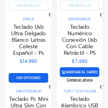
VER DETALLES
VER DETALLES
|
DBLUE
DBK9A
|
DBLUE
Teclado Usb
Teclado
Ultra Delgado
Numérico
Blanco Letras
Conexión Usb
Celeste
Con Cable
Español - Ps
Retráctil - PS
$14.990
$7.490
AGREGAR AL CARRO
VER OPCIONES
Comprar ahora
DBK2218
|
DBLUE
TL857-1
|
TECNOLAB
Teclado Pc Mini
Teclado
Ultra Slim Con
Alambrico USB