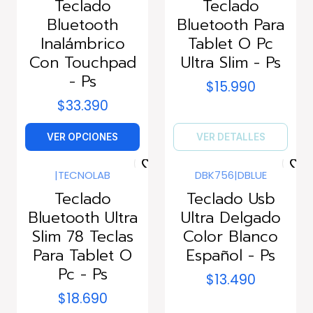
Teclado
Teclado
Bluetooth
Bluetooth Para
Inalámbrico
Tablet O Pc
Con Touchpad
Ultra Slim - Ps
- Ps
$15.990
$33.390
VER OPCIONES
VER DETALLES
|
TECNOLAB
DBK756
|
DBLUE
Agotado
Agotado
Teclado
Teclado Usb
Bluetooth Ultra
Ultra Delgado
Slim 78 Teclas
Color Blanco
Para Tablet O
Español - Ps
Pc - Ps
$13.490
$18.690