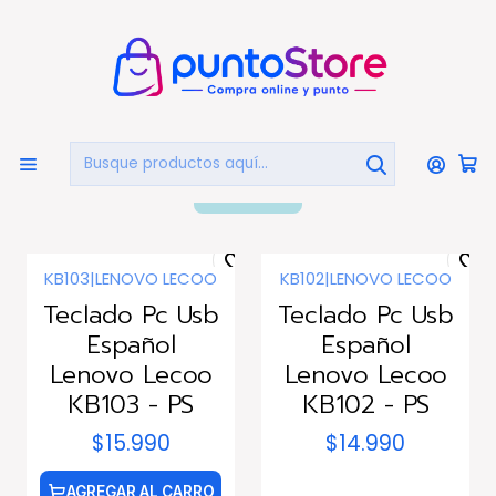
🏠
Bienvenido a PuntoStore.cl
Inicio
COMPUTACIÓN
Periféricos
Teclados
Teclados
FILTROS
KB103
|
LENOVO LECOO
KB102
|
LENOVO LECOO
Agotado
Teclado Pc Usb
Teclado Pc Usb
Español
Español
Lenovo Lecoo
Lenovo Lecoo
KB103 - PS
KB102 - PS
$15.990
$14.990
AGREGAR AL CARRO