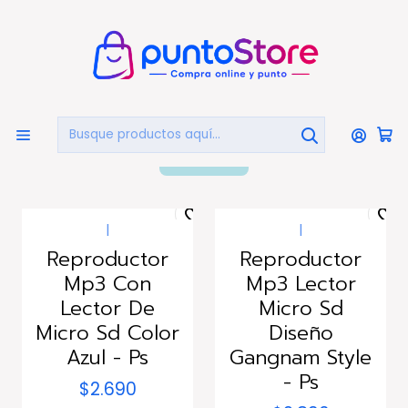
🏠
Bienvenido a PuntoStore.cl
Inicio
AUDIO Y VIDEO
Audio
Reproductores Portátiles
Reproductores Portátiles
FILTROS
|
|
Agotado
Agotado
Reproductor
Reproductor
Mp3 Con
Mp3 Lector
Lector De
Micro Sd
Micro Sd Color
Diseño
Azul - Ps
Gangnam Style
- Ps
$2.690