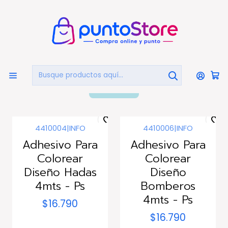
🏠
Bienvenido a PuntoStore.cl
Inicio
LIBRERÍA Y ARTE
Para Colorear
Para Colorear
FILTROS
4410004
|
INFO
4410006
|
INFO
Adhesivo Para
Adhesivo Para
Colorear
Colorear
Diseño Hadas
Diseño
4mts - Ps
Bomberos
4mts - Ps
$16.790
$16.790