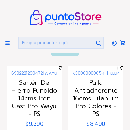
🏠
Bienvenido a PuntoStore.cl
Inicio
HOGAR Y DECORACIÓN
Sartenes
Sartenes
FILTROS
6902221290472
|
WAYU
K30000000054-1
|
KEEP
Sartén De
Paila
Hierro Fundido
Antiadherente
14cms Iron
16cms Titanium
Cast Pro Wayu
Pro Colores -
- PS
PS
$9.390
$8.490