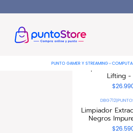
Inicio
HOGAR Y DECORACIÓN
Belleza Y Cuidado Personal
L
DBG1104
|
PUNTO
PUNTO GAMER Y STREAMING
COMPUTA
Limpiador Ultrasó
Lifting -
$26.99
DBG712
|
PUNTO
Limpiador Extra
Negros Impure
$26.59