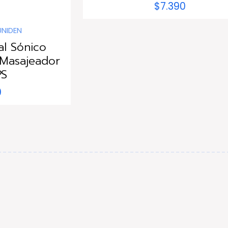
$7.390
UNIDEN
al Sónico
 Masajeador
PS
0