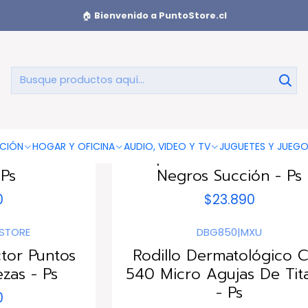
impiador Facial
🏠
Bienvenido a PuntoStore.cl
Limpiador Facial
STORE
DBG703
|
PUNTOSTORE
CIÓN
HOGAR Y OFICINA
AUDIO, VIDEO Y TV
JUGUETES Y JUEG
nico Facial
Limpiador Extractor Pun
 Ps
Negros Succión - Ps
0
$23.890
STORE
DBG850
|
MXU
ctor Puntos
Rodillo Dermatológico 
zas - Ps
540 Micro Agujas De Tit
- Ps
0