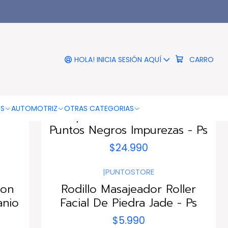
HOLA! INICIA SESIÓN AQUÍ
CARRO
|
PUNTOSTORE
OS
AUTOMOTRIZ
OTRAS CATEGORIAS
tos
Limpiador Succionador De
Puntos Negros Impurezas - Ps
$24.990
|
PUNTOSTORE
Con
Rodillo Masajeador Roller
anio
Facial De Piedra Jade - Ps
$5.990