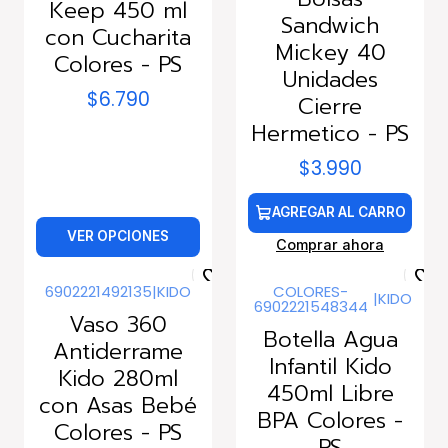
Keep 450 ml
Sandwich
con Cucharita
Mickey 40
Colores - PS
Unidades
$6.790
Cierre
Hermetico - PS
$3.990
AGREGAR AL CARRO
VER OPCIONES
Comprar ahora
6902221492135
|
KIDO
COLORES-
|
KIDO
6902221548344
Vaso 360
Botella Agua
Antiderrame
Infantil Kido
Kido 280ml
450ml Libre
con Asas Bebé
BPA Colores -
Colores - PS
PS