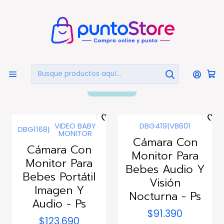
🏠
Bienvenido a PuntoStore.cl
Inicio
BEBES
BEBES
FILTROS
VIDEO BABY
DBG419
|
VB601
DBG1168
|
MONITOR
Agotado
Cámara Con
Cámara Con
Monitor Para
Monitor Para
Bebes Audio Y
Bebes Portátil
Visión
Imagen Y
Nocturna - Ps
Audio - Ps
$91.390
$123.690