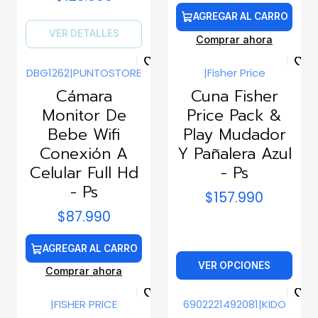
AGREGAR AL CARRO
VER DETALLES
Comprar ahora
DBG1262
|
PUNTOSTORE
|
Fisher Price
Cámara
Cuna Fisher
Monitor De
Price Pack &
Bebe Wifi
Play Mudador
Conexión A
Y Pañalera Azul
Celular Full Hd
- Ps
- Ps
$157.990
$87.990
AGREGAR AL CARRO
VER OPCIONES
Comprar ahora
|
FISHER PRICE
6902221492081
|
KIDO