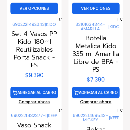
VER OPCIONES
VER OPCIONES
6902221492043
|
KIDO
33101634344-
|
KIDO
AMARILLA
Set 4 Vasos PP
Botella
Kido 180ml
Metalica Kido
Reutilizables
335 ml Amarilla
Porta Snack -
Libre de BPA -
PS
PS
$9.390
$7.390
AGREGAR AL CARRO
AGREGAR AL CARRO
Comprar ahora
Comprar ahora
6902221432377-1
|
KEEP
6902221468543-
|
KEEP
MICKEY
Vaso Snack
Bolsas