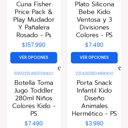
Cuna Fisher
Plato Silicona
Price Pack &
Bebe Kido
Play Mudador
Ventosa y 3
Y Pañalera
Divisiones
Rosado - Ps
Colores - PS
$157.990
$7.490
VER OPCIONES
VER OPCIONES
6902221492111
|
KIDO
22143026048
|
KIDO
Botella Toma
Porta Snack
Jugo Toddler
Infantil Kido
280ml Niños
Diseño
Colores Kido -
Animales
PS
Hermético - PS
$7.490
$3.990