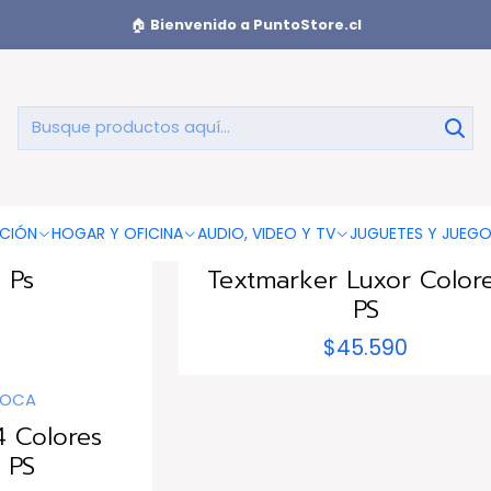
🏠
Bienvenido a PuntoStore.cl
Destacadores
OCA
833112
|
LUXORT
CIÓN
HOGAR Y OFICINA
AUDIO, VIDEO Y TV
JUGUETES Y JUEG
el 6 Colores
Balde 50 Destacadores M
 Ps
Textmarker Luxor Colore
PS
$45.590
IOCA
4 Colores
 PS