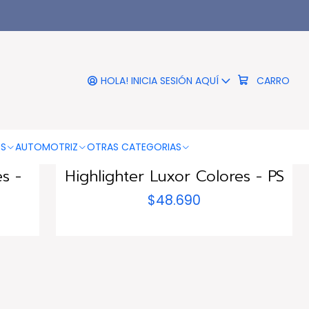
HOLA! INICIA SESIÓN AQUÍ
CARRO
833212
|
LUXORT
OS
AUTOMOTRIZ
OTRAS CATEGORIAS
ini
Balde 100 Destacadores Mini
s -
Highlighter Luxor Colores - PS
$48.690