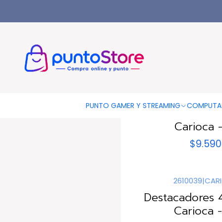
Inicio
LIBRERÍA Y ARTE
Destacadores
43033
|
CARI
PUNTO GAMER Y STREAMING
COMPUTA
Destacadores Past
Carioca -
$9.590
2610039
|
CAR
Destacadores 
Carioca -