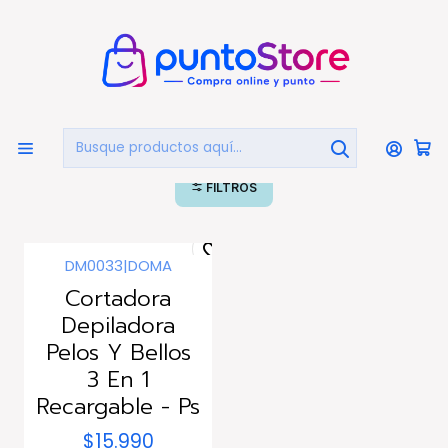
🏠
Bienvenido a PuntoStore.cl
Inicio
HOGAR Y DECORACIÓN
Belleza Y Cuidado Personal
Depiladoras
Depiladoras
FILTROS
DM0033
|
DOMA
Cortadora
Depiladora
Pelos Y Bellos
3 En 1
Recargable - Ps
$15.990