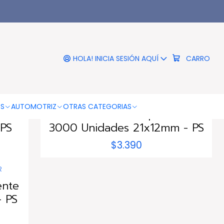
HOLA! INICIA SESIÓN AQUÍ
CARRO
PAC01137
|
PACIFIC
OS
AUTOMOTRIZ
OTRAS CATEGORIAS
o
Pack 10 Rollos Etiqueta Sato
 PS
3000 Unidades 21x12mm - PS
$3.390
R
ente
- PS