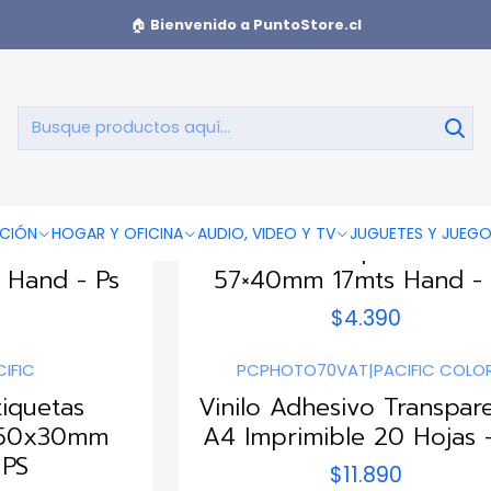
🏠
Bienvenido a PuntoStore.cl
Papeles Impresión
D
5740
|
HAND
CIÓN
HOGAR Y OFICINA
AUDIO, VIDEO Y TV
JUGUETES Y JUEG
 Térmico
4 Rollos Papel Térmic
Hand - Ps
57×40mm 17mts Hand -
$4.390
IFIC
PCPHOTO70VAT
|
PACIFIC COLO
Agotado
tiquetas
Vinilo Adhesivo Transpar
 50x30mm
A4 Imprimible 20 Hojas 
 PS
$11.890