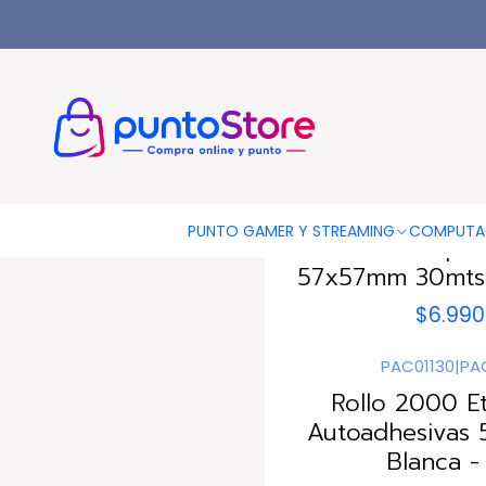
Inicio
LIBRERÍA Y ARTE
Papeles Impresión
5757
|
HAN
PUNTO GAMER Y STREAMING
COMPUTA
4 Rollos Papel
57x57mm 30mts 
$6.990
PAC01130
|
PAC
Rollo 2000 E
Autoadhesivas
Blanca -