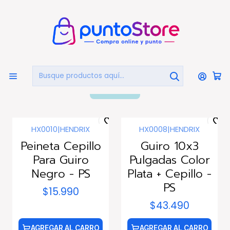
🏠
Bienvenido a PuntoStore.cl
Inicio
INSTRUMENTOS MUSICALES
Guiros
Guiros
FILTROS
HX0010
|
HENDRIX
HX0008
|
HENDRIX
Peineta Cepillo
Guiro 10x3
Para Guiro
Pulgadas Color
Negro - PS
Plata + Cepillo -
PS
$15.990
$43.490
AGREGAR AL CARRO
AGREGAR AL CARRO