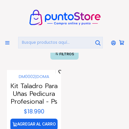
🏠
Bienvenido a PuntoStore.cl
Inicio
HOGAR Y DECORACIÓN
Belleza Y Cuidado Personal
Taladros Para Uñas
Taladros Para Uñas
FILTROS
DM0002
|
DOMA
Kit Taladro Para
Uñas Pedicura
Profesional - Ps
$18.990
AGREGAR AL CARRO