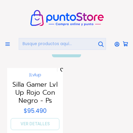
🏠
Bienvenido a PuntoStore.cl
Inicio
PUNTO GAMER
Sillas Gamer
Sillas Gamer
FILTROS
|
Lvlup
Agotado
Silla Gamer Lvl
Up Rojo Con
Negro - Ps
$95.490
VER DETALLES