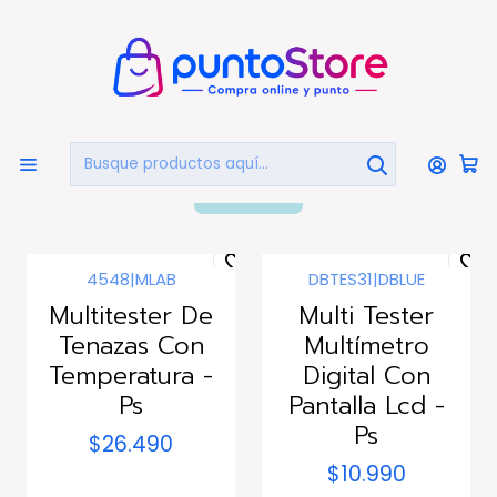
🏠
Bienvenido a PuntoStore.cl
Inicio
HERRAMIENTAS
Multitesters
Multitesters
FILTROS
4548
|
MLAB
DBTES31
|
DBLUE
Multitester De
Multi Tester
Tenazas Con
Multímetro
Temperatura -
Digital Con
Ps
Pantalla Lcd -
Ps
$26.490
$10.990