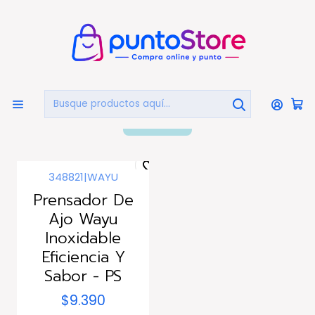
🏠
Bienvenido a PuntoStore.cl
Inicio
HOGAR Y DECORACIÓN
Prensadores De Ajo
Prensadores De Ajo
FILTROS
348821
|
WAYU
Prensador De
Ajo Wayu
Inoxidable
Eficiencia Y
Sabor - PS
$9.390