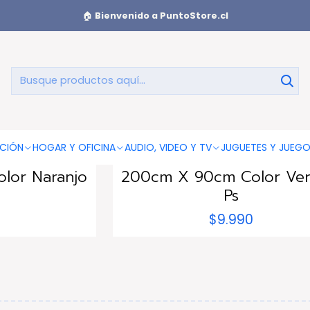
s
🏠
Bienvenido a PuntoStore.cl
Tumbonas
RE
|
PUNTOSTORE
CIÓN
HOGAR Y OFICINA
AUDIO, VIDEO Y TV
JUGUETES Y JUEG
ón Inflable
Sofá Tumbona Sillón Infl
lor Naranjo
200cm X 90cm Color Ver
Ps
$9.990