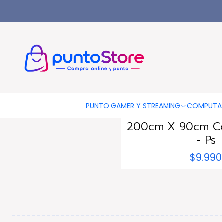
Inicio
OTRAS CATEGORIAS
Piscinas Y Accesorios
Tumbona
|
PUNTOSTO
Agotado
PUNTO GAMER Y STREAMING
COMPUTA
Sofá Tumbona Sill
200cm X 90cm Co
- Ps
$9.990