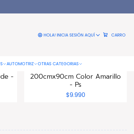
HOLA! INICIA SESIÓN AQUÍ
CARRO
|
PUNTOSTORE
Agotado
OS
AUTOMOTRIZ
OTRAS CATEGORIAS
able
Sofá Tumbona Sillón Inflable
de -
200cmx90cm Color Amarillo
- Ps
$9.990