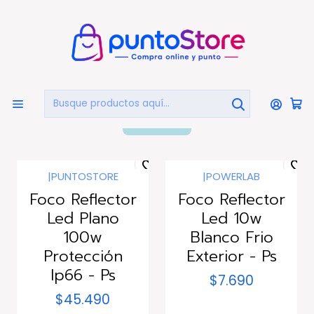
🏠
Bienvenido a PuntoStore.cl
Inicio
HOGAR Y DECORACIÓN
Focos Reflectores
Focos Reflectores
FILTROS
|
PUNTOSTORE
|
POWERLAB
Foco Reflector
Foco Reflector
Led Plano
Led 10w
100w
Blanco Frio
Protección
Exterior - Ps
Ip66 - Ps
$7.690
$45.490