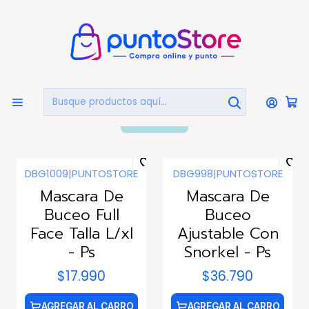
🏠
Bienvenido a PuntoStore.cl
Inicio
DEPORTES Y FITNESS
Snorkel y Máscaras
Snorkel y Máscaras
FILTROS
DBG1009
|
PUNTOSTORE
DBG998
|
PUNTOSTORE
Mascara De
Mascara De
Buceo Full
Buceo
Face Talla L/xl
Ajustable Con
- Ps
Snorkel - Ps
$17.990
$36.790
AGREGAR AL CARRO
AGREGAR AL CARRO