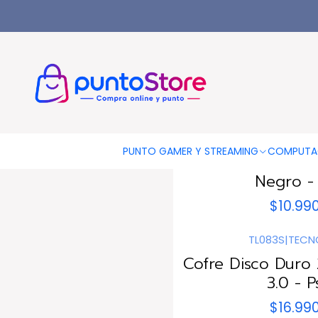
Inicio
COMPUTACIÓN
ALMACENAMIENTO
Cofres Disco Dur
DBCDU22BK
|
D
PUNTO GAMER Y STREAMING
COMPUTA
Cofre Disco Dur
Negro -
$10.99
TL083S
|
TECN
Cofre Disco Duro 
3.0 - P
$16.99