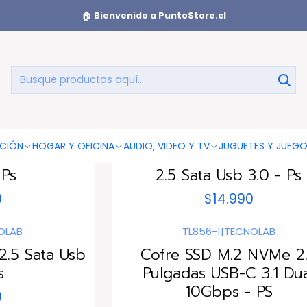
o
🏠
Bienvenido a PuntoStore.cl
Cofres Disco Duro
BLUE
TL139
|
TECNOLAB
CIÓN
HOGAR Y OFICINA
AUDIO, VIDEO Y TV
JUGUETES Y JUEG
o 2.5 Sata
Cofre Disco Duro 7-9.5
 Ps
2.5 Sata Usb 3.0 - Ps
0
$14.990
OLAB
TL856-1
|
TECNOLAB
2.5 Sata Usb
Cofre SSD M.2 NVMe 2
s
Pulgadas USB-C 3.1 Du
10Gbps - PS
0