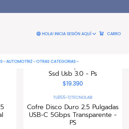
HOLA! INICIA SESIÓN AQUÍ
CARRO
DBG1238
|
PUNTOSTORE
OS
AUTOMOTRIZ
OTRAS CATEGORIAS
mm Y
Case Cofre Uasp Disco Solido
Ssd Usb 3.0 - Ps
$19.390
TL855-1
|
TECNOLAB
.5
Cofre Disco Duro 2.5 Pulgadas
al
USB-C 5Gbps Transparente -
PS