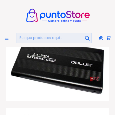
🏠
Bienvenido a PuntoStore.cl
Inicio
COMPUTACIÓN
ALMACENAMIENTO
Cofres Disco Duro
Cofre Disco Duro 2.5 Sata Negro - Ps