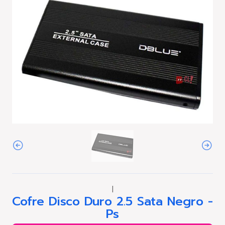
|
Cofre Disco Duro 2.5 Sata Negro -
Ps