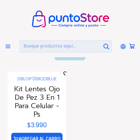
🏠
Bienvenido a PuntoStore.cl
Inicio
CELULARES Y ACCESORIOS
Ojo De Pez
Ojo De Pez
FILTROS
DBLOP31BK
|
DBLUE
Kit Lentes Ojo
De Pez 3 En 1
Para Celular -
Ps
$3.990
AGREGAR AL CARRO