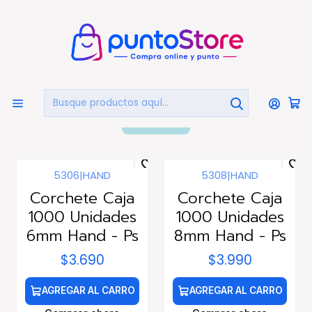
🏠
Bienvenido a PuntoStore.cl
Inicio
LIBRERÍA Y ARTE
Corchetes y Grapas
Corchetes y Grapas
FILTROS
5306
|
HAND
5308
|
HAND
Corchete Caja
Corchete Caja
1000 Unidades
1000 Unidades
6mm Hand - Ps
8mm Hand - Ps
$3.690
$3.990
AGREGAR AL CARRO
AGREGAR AL CARRO