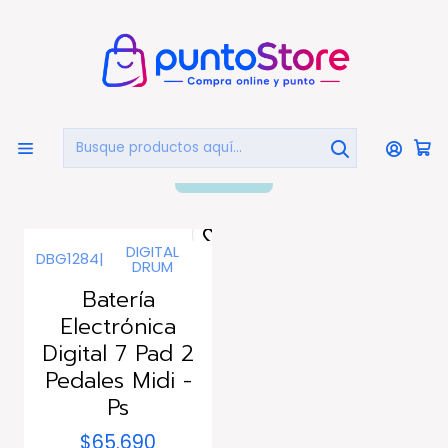
🏠
Bienvenido a PuntoStore.cl
Inicio
INSTRUMENTOS MUSICALES
Baterías Electrónicas
Baterías Electrónicas
FILTROS
DIGITAL
DBG1284
|
DRUM
Agotado
Batería
Electrónica
Digital 7 Pad 2
Pedales Midi -
Ps
$65.690