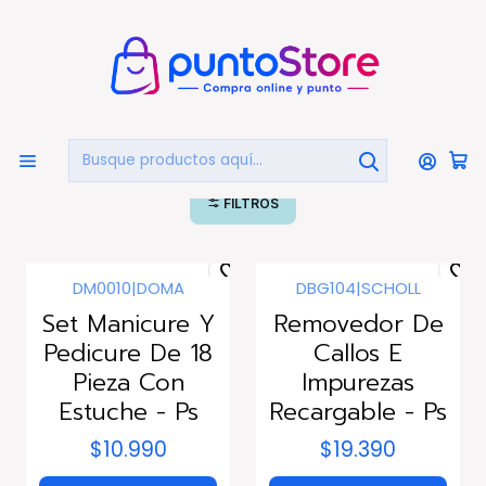
🏠
Bienvenido a PuntoStore.cl
Inicio
HOGAR Y DECORACIÓN
Belleza Y Cuidado Personal
Set de Manicure
Set de Manicure
FILTROS
DM0010
|
DOMA
DBG104
|
SCHOLL
Set Manicure Y
Removedor De
Pedicure De 18
Callos E
Pieza Con
Impurezas
Estuche - Ps
Recargable - Ps
$10.990
$19.390