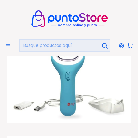
🏠
Bienvenido a PuntoStore.cl
Inicio
HOGAR Y DECORACIÓN
Belleza Y Cuidado Personal
Set de Manicure
Removedor De Callos E Impurezas Recargable - Ps