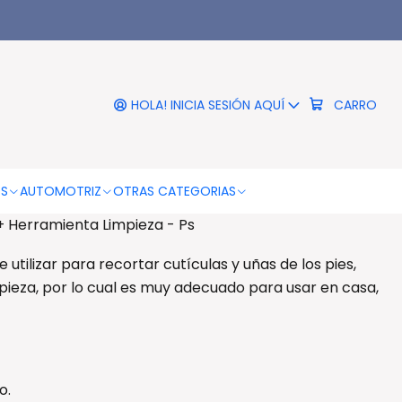
eza - Ps
|
logía Alicate + Herramienta
Limpieza - Ps
HOLA! INICIA SESIÓN AQUÍ
CARRO
RO
COMPRAR AHORA
DESCRIPCIÓN
OS
AUTOMOTRIZ
OTRAS CATEGORIAS
 + Herramienta Limpieza - Ps
 utilizar para recortar cutículas y uñas de los pies,
pieza, por lo cual es muy adecuado para usar en casa,
o.