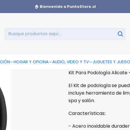
et de Manicure
Kit Para Podología Alicate + Herramienta Limpi
🏠
Bienvenido a PuntoStore.cl
Kit Para Podo
AGREGAR AL CAR
CIÓN
HOGAR Y OFICINA
AUDIO, VIDEO Y TV
JUGUETES Y JUEG
Kit Para Podología Alicate
El Kit de podología se puede
incluye herramienta de lim
spa y salón.
Características:
- Acero inoxidable durader