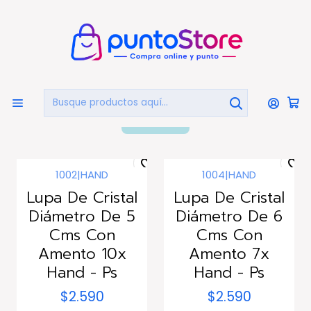
🏠
Bienvenido a PuntoStore.cl
Inicio
LIBRERÍA Y ARTE
Lupas
Lupas
FILTROS
1002
|
HAND
1004
|
HAND
Agotado
Lupa De Cristal
Lupa De Cristal
Diámetro De 5
Diámetro De 6
Cms Con
Cms Con
Amento 10x
Amento 7x
Hand - Ps
Hand - Ps
$2.590
$2.590