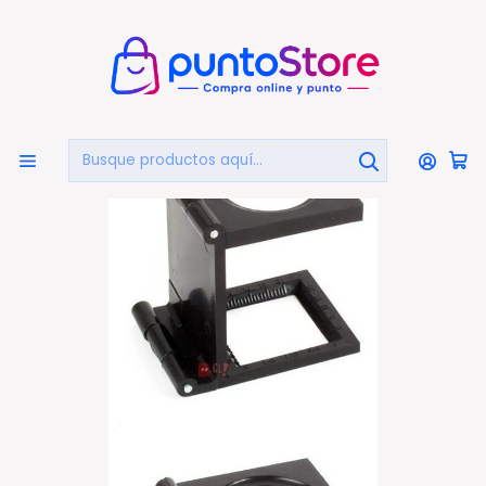
🏠
Bienvenido a PuntoStore.cl
Inicio
LIBRERÍA Y ARTE
Lupas
Lupa Cuenta Hilos Plegable Hand - Ps