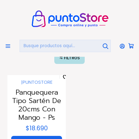
🏠
Bienvenido a PuntoStore.cl
Inicio
HOGAR Y DECORACIÓN
Electrodomésticos
Panquequeras
Panquequeras
FILTROS
|
PUNTOSTORE
Panquequera
Tipo Sartén De
20cms Con
Mango - Ps
$18.690