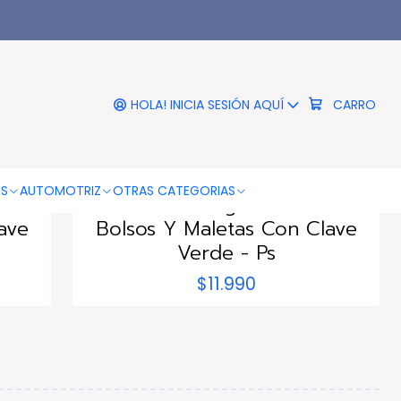
HOLA! INICIA SESIÓN AQUÍ
CARRO
DBG1405G
|
TRAVEL SENTRY
OS
AUTOMOTRIZ
OTRAS CATEGORIAS
ra
Candado Seguridad Para
ave
Bolsos Y Maletas Con Clave
Verde - Ps
$11.990