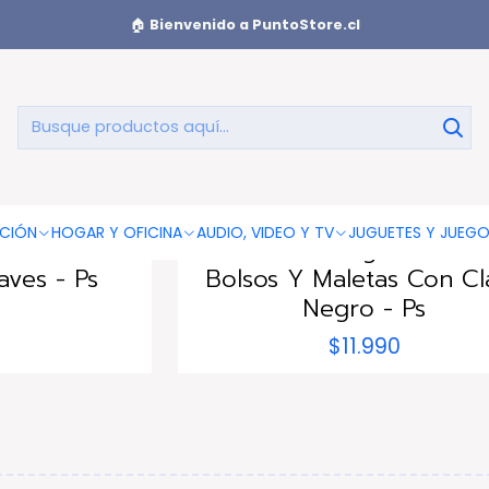
🏠
Bienvenido a PuntoStore.cl
Candados De Seguridad
LAB
DBG1405BK
|
TRAVEL SENTRY
CIÓN
HOGAR Y OFICINA
AUDIO, VIDEO Y TV
JUGUETES Y JUEG
tebook
Candado Seguridad Pa
aves - Ps
Bolsos Y Maletas Con Cl
Negro - Ps
$11.990