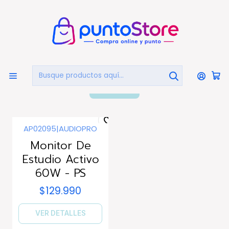
🏠
Bienvenido a PuntoStore.cl
Inicio
AUDIO Y VIDEO
Audio
Home Studio Audio
Home Studio Audio
FILTROS
AP02095
|
AUDIOPRO
Agotado
Monitor De
Estudio Activo
60W - PS
$129.990
VER DETALLES