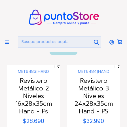
🏠
Bienvenido a PuntoStore.cl
Inicio
LIBRERÍA Y ARTE
Revisteros
Revisteros
FILTROS
MET6483
|
HAND
MET6484
|
HAND
Revistero
Revistero
Metálico 2
Metálico 3
Niveles
Niveles
16x28x35cm
24x28x35cm
Hand - Ps
Hand - PS
$28.690
$32.990