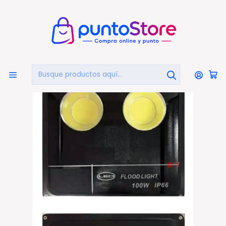
🏠
Bienvenido a PuntoStore.cl
Inicio
HOGAR Y DECORACIÓN
Focos Reflectores
Foco Reflector Led Plano 100w Protección Ip66 - Ps