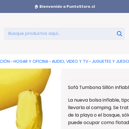
Sofá Tumbona Sillón Inflable 200cmx90cm Color Amarillo - P
🏠
Bienvenido a PuntoStore.cl
Sofá Tu
200cmx90
CIÓN
HOGAR Y OFICINA
AUDIO, VIDEO Y TV
JUGUETES Y JUEG
Sofá Tumbona Sillón Infla
La nueva bolsa inflable, ti
llevarla al camping. Se tra
de la playa o el bosque, sól
puede ocupar como flotado