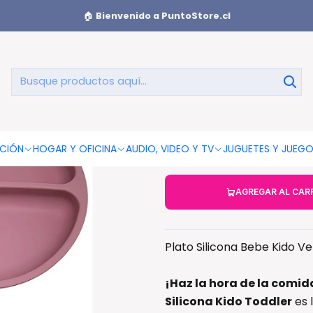
ivisiones Colores - PS
🏠
Bienvenido a PuntoStore.cl
Plato Silic
Divi
CIÓN
HOGAR Y OFICINA
AUDIO, VIDEO Y TV
JUGUETES Y JUEG
AGREGAR AL CAR
Plato Silicona Bebe Kido Ve
¡Haz la hora de la comid
Silicona Kido Toddler
es 