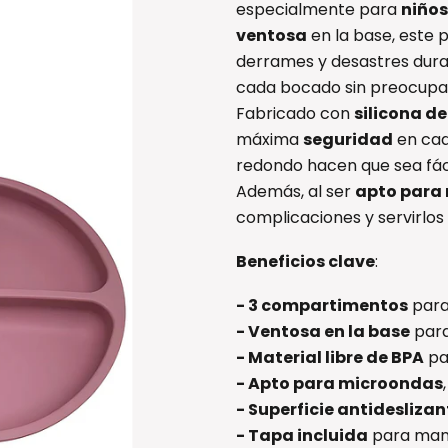
especialmente para
niños
ventosa
en la base, este 
derrames y desastres duran
cada bocado sin preocupa
Fabricado con
silicona de
máxima
seguridad
en cad
redondo hacen que sea fác
Además, al ser
apto para
complicaciones y servirlo
Beneficios clave
:
- 3 compartimentos
para
- Ventosa en la base
para
- Material libre de BPA
pa
- Apto para microondas
- Superficie antideslizan
- Tapa incluida
para mant