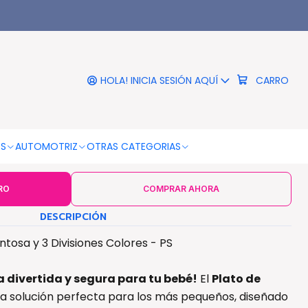
|
ona Bebe Kido Ventosa y 3
siones Colores - PS
HOLA! INICIA SESIÓN AQUÍ
CARRO
COLOR
ROSADO
Verde
Amarillo
OS
AUTOMOTRIZ
OTRAS CATEGORIAS
RO
COMPRAR AHORA
DESCRIPCIÓN
ntosa y 3 Divisiones Colores - PS
a divertida y segura para tu bebé!
El
Plato de
la solución perfecta para los más pequeños, diseñado