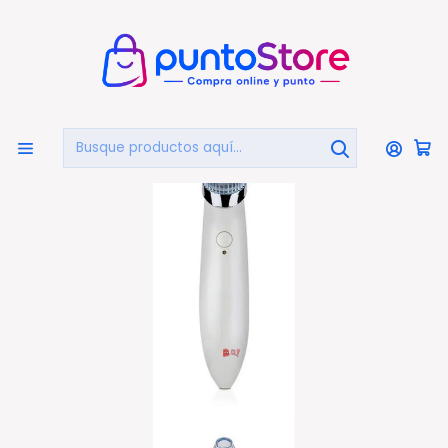
🏠
Bienvenido a PuntoStore.cl
Inicio
HOGAR Y DECORACIÓN
Belleza Y Cuidado Personal
Limpiador Facial
Limpiador Extractor Puntos Negros Succión - Ps