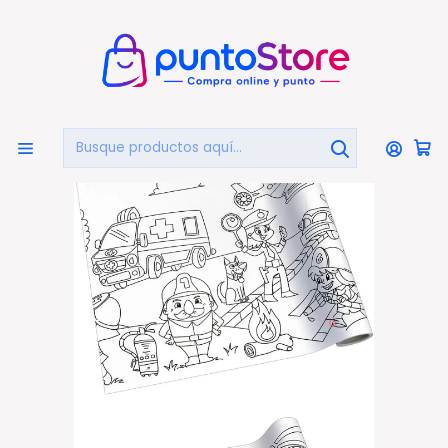
🏠
Bienvenido a PuntoStore.cl
Inicio
LIBRERÍA Y ARTE
Para Colorear
Adhesivo Para Colorear Diseño Bomberos 4mts - Ps