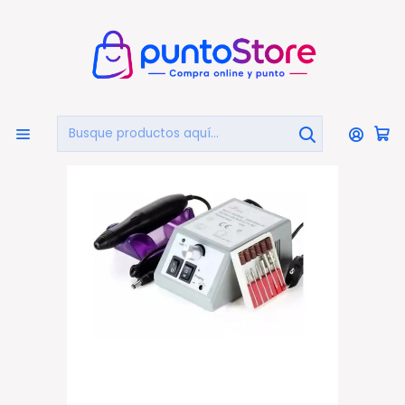
🏠
Bienvenido a PuntoStore.cl
Inicio
HOGAR Y DECORACIÓN
Belleza Y Cuidado Personal
Tornos Manicure
Torno Manicure Profesional Eléctrico Con Potenciador -
Ps