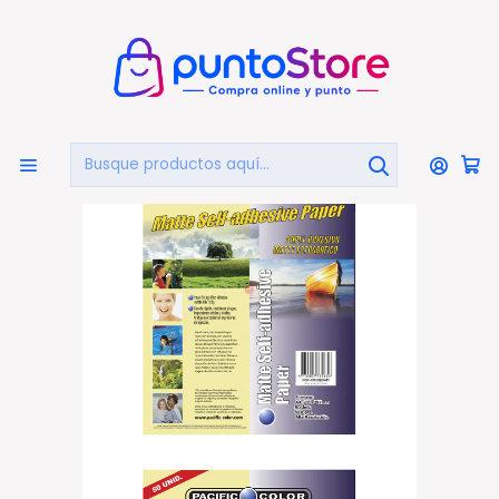
🏠
Bienvenido a PuntoStore.cl
Inicio
LIBRERÍA Y ARTE
Papel Fotográfico
50 Hojas Papel Mate Adhesivo A4 120grs - Ps