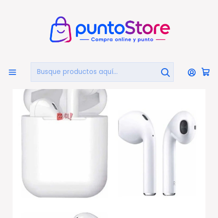
🏠
Bienvenido a PuntoStore.cl
Inicio
AUDIO Y VIDEO
AUDIFONOS
Audifonos Bluetooth
Audífonos Airphones Bluetooth Pop Up Color Blanco - Ps