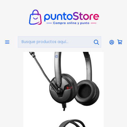
🏠
Bienvenido a PuntoStore.cl
Inicio
COMPUTACIÓN
Audífonos Con Micrófono
Audífonos Con Micrófono Hp - Ps