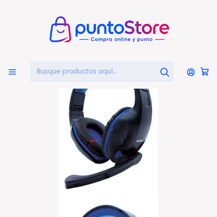
🏠
Bienvenido a PuntoStore.cl
Inicio
PUNTO GAMER
Audífonos Gamer
Audífonos Gamer Conector 3,5mm Azul - Ps