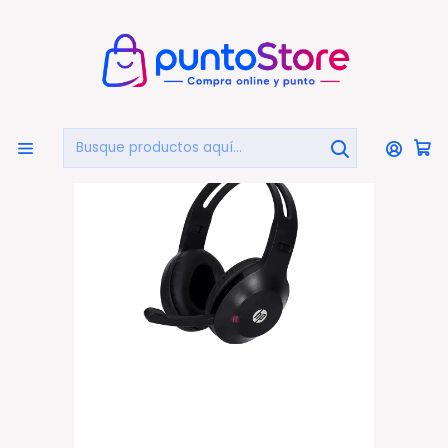
🏠
Bienvenido a PuntoStore.cl
Inicio
PUNTO GAMER
Audífonos Gamer
Audífonos Gamer Hp Multiplataforma Dhh-1601 - Ps