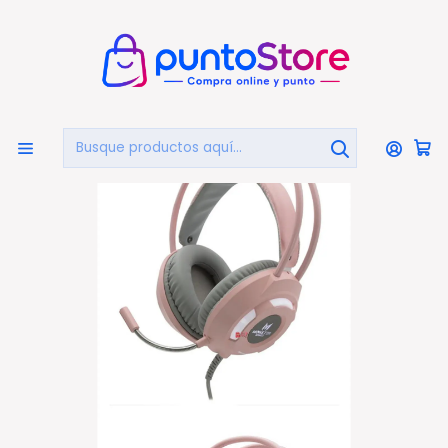
🏠
Bienvenido a PuntoStore.cl
Inicio
PUNTO GAMER
Audífonos Gamer
Audífonos Gamer Rosado Iluminación Kind Girl Monster
- Ps