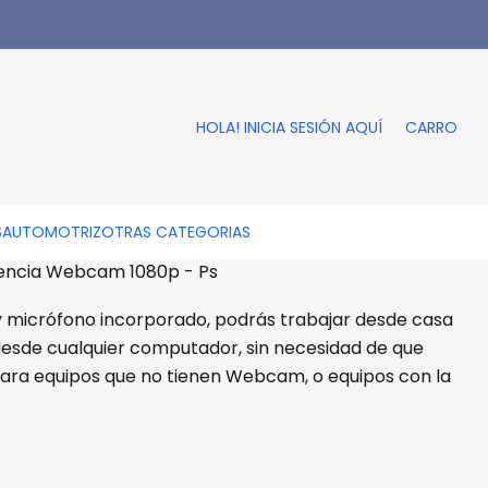
|
Videoconferencia Webcam
1080p - Ps
HOLA! INICIA SESIÓN AQUÍ
CARRO
RO
COMPRAR AHORA
DESCRIPCIÓN
S
AUTOMOTRIZ
OTRAS CATEGORIAS
ncia Webcam 1080p - Ps
 micrófono incorporado, podrás trabajar desde casa
desde cualquier computador, sin necesidad de que
ara equipos que no tienen Webcam, o equipos con la