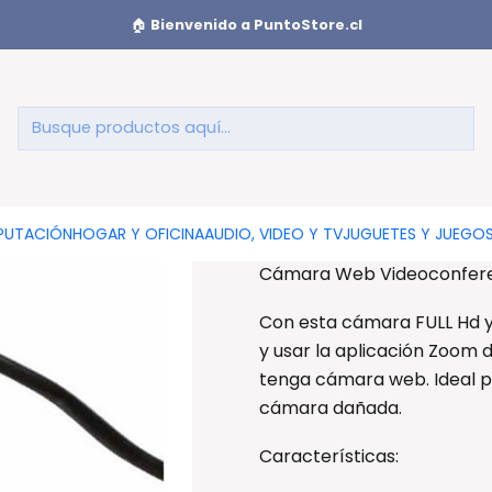
eoconferencia Webcam 1080p - Ps
🏠
Bienvenido a PuntoStore.cl
Cámara Web 
AGREGAR AL CAR
UTACIÓN
HOGAR Y OFICINA
AUDIO, VIDEO Y TV
JUGUETES Y JUEGO
Cámara Web Videoconfere
Con esta cámara FULL Hd y
y usar la aplicación Zoom 
tenga cámara web. Ideal p
cámara dañada.
Características: