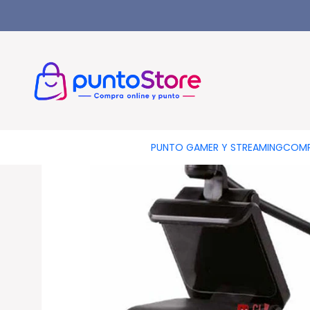
Inicio
COMPUTACIÓN
Periféricos
Cámaras Web
Cámara Web Vid
PUNTO GAMER Y STREAMING
COMP