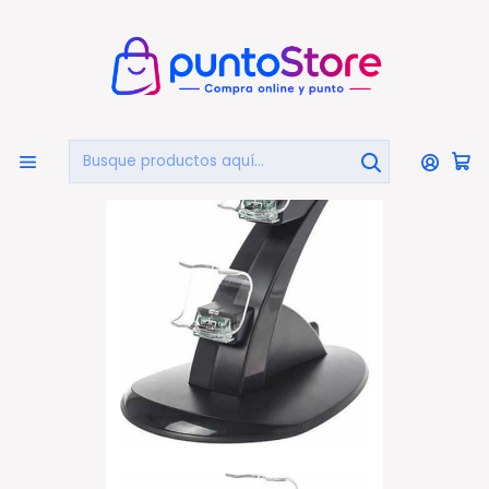
🏠
Bienvenido a PuntoStore.cl
Inicio
PUNTO GAMER
Consolas y Accesorios
Dock Y Bases
Cargador Base Dock Dual Para Controles Ps4 - Ps