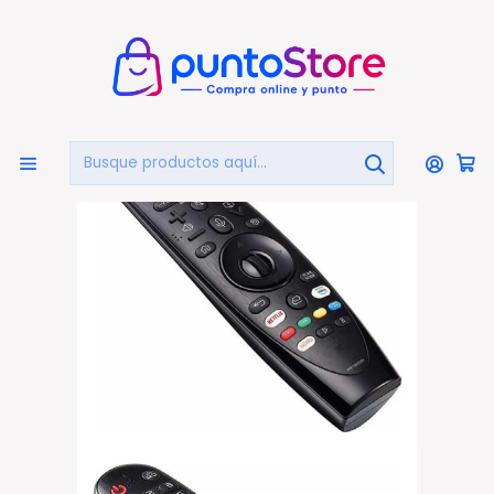
🏠
Bienvenido a PuntoStore.cl
Inicio
TELEVISIÓN
Control Remoto
Control Remoto Tv LG Magic Universal Con Voz - Ps