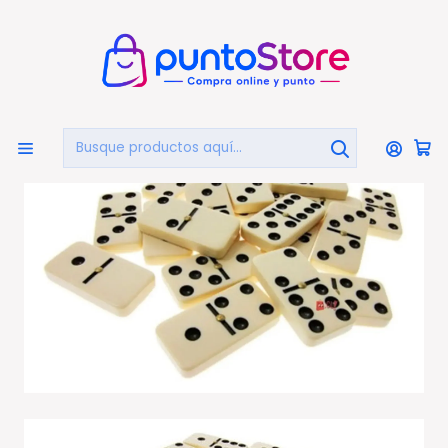
🏠
Bienvenido a PuntoStore.cl
Inicio
JUGUETES Y JUEGOS
Juegos De Mesa Y Cartas
Domino Juego Clásico De 28 Piezas Blancas - Ps