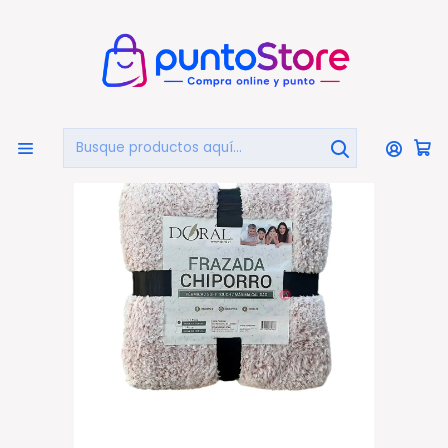
🏠
Bienvenido a PuntoStore.cl
Inicio
HOGAR Y DECORACIÓN
Ropa De Cama
Frazadas
Frazada Chiporro Two Tones 1.5 Plazas Tonos Claros -
PS