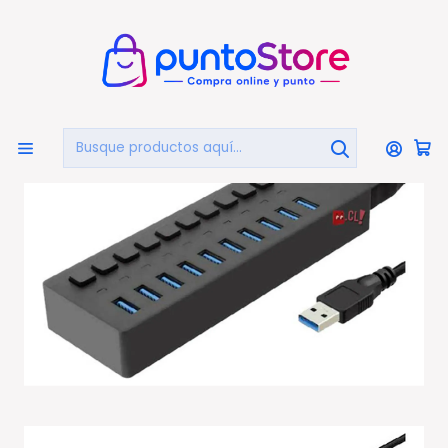
🏠
Bienvenido a PuntoStore.cl
Inicio
COMPUTACIÓN
Hubs USB
Hub Usb 10 Puertos 3.0 Ultra Veloz - Ps